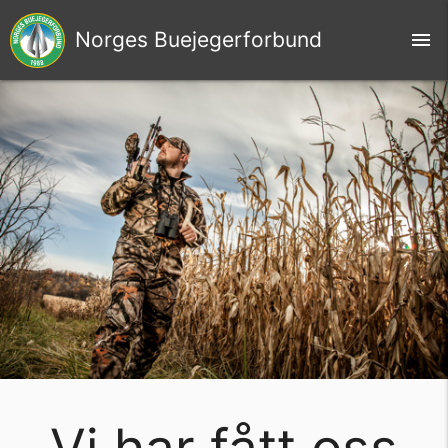
Norges Buejegerforbund
menu