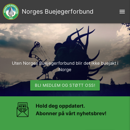
Norges Buejegerforbund
menu
Uten Norges Buejegerforbund blir det ikke buejakt i
Norge
BLI MEDLEM OG STØTT OSS!
Hold deg oppdatert.
Abonner på vårt nyhetsbrev!