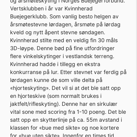
og årsmøteskyting i Norges Buejegerforbund.
Vertsklubben i år var Kvinnherad
Buejegerklubb. Som vanlig besto helgen av
årsmøtestevne lørdagen, årsmøte på lørdag
kveld og nytt åpent stevne søndagen.
Kvinnherad stilte med en veldig fin 30 måls
3D-løype. Denne bød på fine utfordringer
flere vinkelskytinger i vestlandsk terreng.
Kvinnherad hadde i tillegg en ekstra
konkurranse på lur. Etter stevnet var ferdig på
lørdagen kunne de som ville delta på
«hjorteskyting». Det vil si at det ble satt opp
en hjorteskive (som normalt brukes i
jaktfelt/rifleskyting). Denne har en sirkulær
vital sone med scoring fra 1-10 poeng. Det ble
satt opp en skytterlinje på ca. 55m avstand i
klassen for «bue med sikte» og noe kortere
for «bue uten sikte». Innenfor en times tid