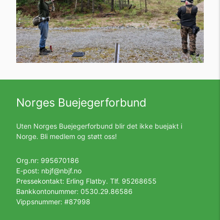
Norges Buejegerforbund
Uten Norges Buejegerforbund blir det ikke buejakt i
Norge. Bli medlem og støtt oss!
Org.nr: 995670186
E-post:
nbjf@nbjf.no
Pressekontakt: Erling Flatby. Tlf.
95268655
Bankkontonummer: 0530.29.86586
Vippsnummer: #87998