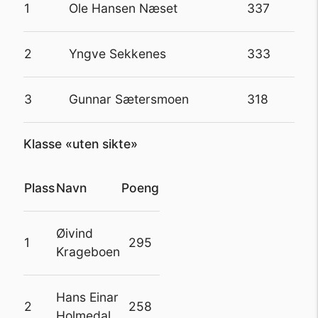
1
Ole Hansen Næset
337
2
Yngve Sekkenes
333
3
Gunnar Sætersmoen
318
Klasse «uten sikte»
Plass
Navn
Poeng
Øivind
1
295
Krageboen
Hans Einar
2
258
Holmedal