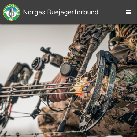
Norges Buejegerforbund
menu